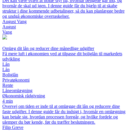
Det kan være svært at holde styr på, hvornår pengene går ind, og
hvornår de skal ud igen. I denne guide får du hjælp til at skabe
struktur i dine kommende udbetalinger, så du kan planlægge bedre
og undgå økonomiske overraskelser.
August Vang
August
Vang
Omlæg dit lån og reducer dine månedlige udgifter
Få mere luft i økonomien ved at tilpasse dit boliglån til markedets
udvikling
Lån
Lån
Boliglån
Privatøkonomi
Rente
Låneomlægning
Økonomisk rådgivning
4 min
Overvej om tiden er inde til at omlægge dit lån og reducere dine
faste udgifter. I denne guide får du indsigt i, hvornår en omlægning
kan betale sig, hvordan processen foregår, og hvilke fordele og
ulemper du bør kende, før du træffer beslutningen.
Filip Greve