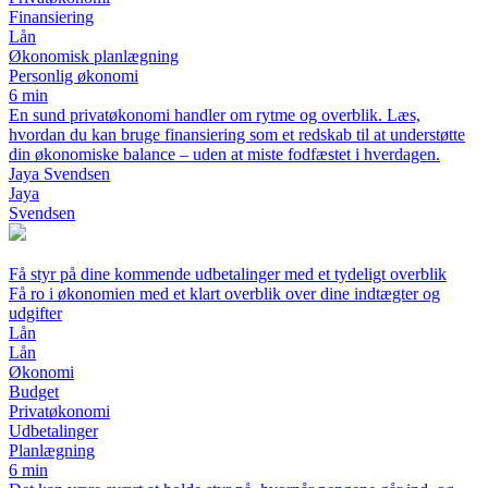
Finansiering
Lån
Økonomisk planlægning
Personlig økonomi
6 min
En sund privatøkonomi handler om rytme og overblik. Læs,
hvordan du kan bruge finansiering som et redskab til at understøtte
din økonomiske balance – uden at miste fodfæstet i hverdagen.
Jaya Svendsen
Jaya
Svendsen
Få styr på dine kommende udbetalinger med et tydeligt overblik
Få ro i økonomien med et klart overblik over dine indtægter og
udgifter
Lån
Lån
Økonomi
Budget
Privatøkonomi
Udbetalinger
Planlægning
6 min