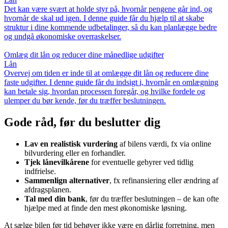
Det kan være svært at holde styr på, hvornår pengene går ind, og
hvornår de skal ud igen. I denne guide får du hjælp til at skabe
struktur i dine kommende udbetalinger, så du kan planlægge bedre
og undgå økonomiske overraskelser.
Omlæg dit lån og reducer dine månedlige udgifter
Lån
Overvej om tiden er inde til at omlægge dit lån og reducere dine
faste udgifter. I denne guide får du indsigt i, hvornår en omlægning
kan betale sig, hvordan processen foregår, og hvilke fordele og
ulemper du bør kende, før du træffer beslutningen.
Gode råd, før du beslutter dig
Lav en realistisk vurdering
af bilens værdi, fx via online
bilvurdering eller en forhandler.
Tjek lånevilkårene
for eventuelle gebyrer ved tidlig
indfrielse.
Sammenlign alternativer
, fx refinansiering eller ændring af
afdragsplanen.
Tal med din bank
, før du træffer beslutningen – de kan ofte
hjælpe med at finde den mest økonomiske løsning.
At sælge bilen før tid behøver ikke være en dårlig forretning, men