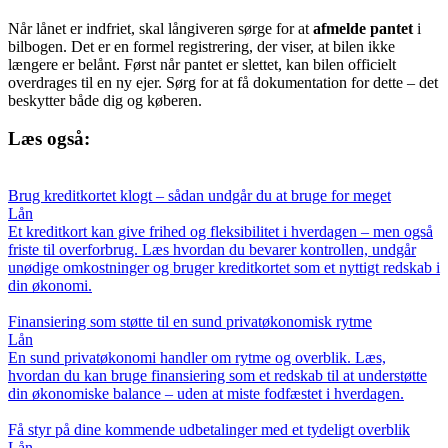
Når lånet er indfriet, skal långiveren sørge for at
afmelde pantet
i
bilbogen. Det er en formel registrering, der viser, at bilen ikke
længere er belånt. Først når pantet er slettet, kan bilen officielt
overdrages til en ny ejer. Sørg for at få dokumentation for dette – det
beskytter både dig og køberen.
Læs også:
Brug kreditkortet klogt – sådan undgår du at bruge for meget
Lån
Et kreditkort kan give frihed og fleksibilitet i hverdagen – men også
friste til overforbrug. Læs hvordan du bevarer kontrollen, undgår
unødige omkostninger og bruger kreditkortet som et nyttigt redskab i
din økonomi.
Finansiering som støtte til en sund privatøkonomisk rytme
Lån
En sund privatøkonomi handler om rytme og overblik. Læs,
hvordan du kan bruge finansiering som et redskab til at understøtte
din økonomiske balance – uden at miste fodfæstet i hverdagen.
Få styr på dine kommende udbetalinger med et tydeligt overblik
Lån