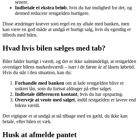
senere.
Indbetale et ekstra beløb
, hvis du har mulighed for det, og
dermed reducere restgælden hurtigere.
Disse ændringer kræver som regel en ny aftale med banken, men
kan være en god måde at undgå et hurtigt salg, hvis du egentlig er
tilfreds med bilen.
Hvad hvis bilen sælges med tab?
Biler falder hurtigt i værdi, og det er ikke ualmindeligt, at restgælden
overstiger bilens markedsværdi – især i de første år af lånets løbetid.
Hvis du står i den situation, kan du:
Forhandle med banken
om at lade restgælden blive et
usikret lån, som du fortsat afdrager på efter salget.
Indbetale differencen kontant
, hvis du har opsparing.
Overveje at vente med salget
, indtil restgælden er lavere end
bilens værdi.
Det vigtigste er at undgå at stå tilbage med en gæld, du ikke kan
betale, efter bilen er væk.
Husk at afmelde pantet