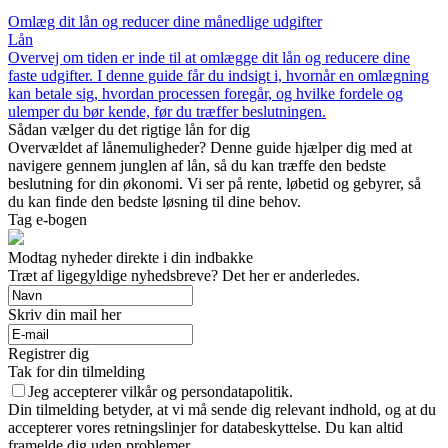
Omlæg dit lån og reducer dine månedlige udgifter
Lån
Overvej om tiden er inde til at omlægge dit lån og reducere dine
faste udgifter. I denne guide får du indsigt i, hvornår en omlægning
kan betale sig, hvordan processen foregår, og hvilke fordele og
ulemper du bør kende, før du træffer beslutningen.
Sådan vælger du det rigtige lån for dig
Overvældet af lånemuligheder? Denne guide hjælper dig med at
navigere gennem junglen af lån, så du kan træffe den bedste
beslutning for din økonomi. Vi ser på rente, løbetid og gebyrer, så
du kan finde den bedste løsning til dine behov.
Tag e-bogen
Modtag nyheder direkte i din indbakke
Træt af ligegyldige nyhedsbreve? Det her er anderledes.
Skriv din mail her
Registrer dig
Tak for din tilmelding
Jeg accepterer vilkår og persondatapolitik.
Din tilmelding betyder, at vi må sende dig relevant indhold, og at du
accepterer vores retningslinjer for databeskyttelse. Du kan altid
framelde dig uden problemer.