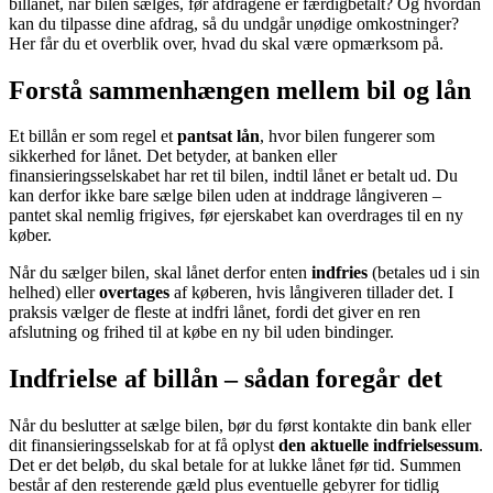
billånet, når bilen sælges, før afdragene er færdigbetalt? Og hvordan
kan du tilpasse dine afdrag, så du undgår unødige omkostninger?
Her får du et overblik over, hvad du skal være opmærksom på.
Forstå sammenhængen mellem bil og lån
Et billån er som regel et
pantsat lån
, hvor bilen fungerer som
sikkerhed for lånet. Det betyder, at banken eller
finansieringsselskabet har ret til bilen, indtil lånet er betalt ud. Du
kan derfor ikke bare sælge bilen uden at inddrage långiveren –
pantet skal nemlig frigives, før ejerskabet kan overdrages til en ny
køber.
Når du sælger bilen, skal lånet derfor enten
indfries
(betales ud i sin
helhed) eller
overtages
af køberen, hvis långiveren tillader det. I
praksis vælger de fleste at indfri lånet, fordi det giver en ren
afslutning og frihed til at købe en ny bil uden bindinger.
Indfrielse af billån – sådan foregår det
Når du beslutter at sælge bilen, bør du først kontakte din bank eller
dit finansieringsselskab for at få oplyst
den aktuelle indfrielsessum
.
Det er det beløb, du skal betale for at lukke lånet før tid. Summen
består af den resterende gæld plus eventuelle gebyrer for tidlig