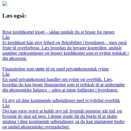
Læs også:
Brug kreditkortet klogt – sådan undgår du at bruge for meget
Lån
Et kreditkort kan give frihed og fleksibilitet i hverdagen – men også
friste til overforbrug. Læs hvordan du bevarer kontrollen, undgår
unødige omkostninger og bruger kreditkortet som et nyttigt redskab i
din økonomi.
Finansiering som støtte til en sund privatøkonomisk rytme
Lån
En sund privatøkonomi handler om rytme og overblik. Læs,
hvordan du kan bruge finansiering som et redskab til at understøtte
din økonomiske balance – uden at miste fodfæstet i hverdagen.
Få styr på dine kommende udbetalinger med et tydeligt overblik
Lån
Det kan være svært at holde styr på, hvornår pengene går ind, og
hvornår de skal ud igen. I denne guide får du hjælp til at skabe
struktur i dine kommende udbetalinger, så du kan planlægge bedre
og undgå økonomiske overraskelser.