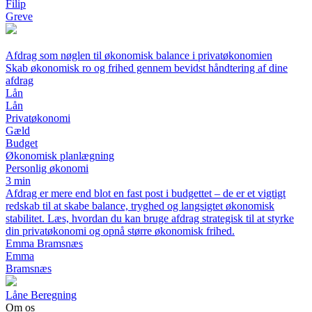
Filip
Greve
Afdrag som nøglen til økonomisk balance i privatøkonomien
Skab økonomisk ro og frihed gennem bevidst håndtering af dine
afdrag
Lån
Lån
Privatøkonomi
Gæld
Budget
Økonomisk planlægning
Personlig økonomi
3 min
Afdrag er mere end blot en fast post i budgettet – de er et vigtigt
redskab til at skabe balance, tryghed og langsigtet økonomisk
stabilitet. Læs, hvordan du kan bruge afdrag strategisk til at styrke
din privatøkonomi og opnå større økonomisk frihed.
Emma Bramsnæs
Emma
Bramsnæs
Låne Beregning
Om os