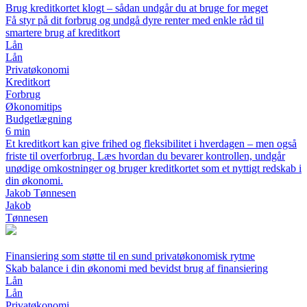
Brug kreditkortet klogt – sådan undgår du at bruge for meget
Få styr på dit forbrug og undgå dyre renter med enkle råd til
smartere brug af kreditkort
Lån
Lån
Privatøkonomi
Kreditkort
Forbrug
Økonomitips
Budgetlægning
6 min
Et kreditkort kan give frihed og fleksibilitet i hverdagen – men også
friste til overforbrug. Læs hvordan du bevarer kontrollen, undgår
unødige omkostninger og bruger kreditkortet som et nyttigt redskab i
din økonomi.
Jakob Tønnesen
Jakob
Tønnesen
Finansiering som støtte til en sund privatøkonomisk rytme
Skab balance i din økonomi med bevidst brug af finansiering
Lån
Lån
Privatøkonomi