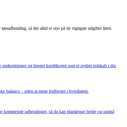
udbetaling, så der altid er styr på de vigtigste udgifter først.
e omkostninger og bruger kreditkortet som et nyttigt redskab i din
ke balance – uden at miste fodfæstet i hverdagen.
i dine kommende udbetalinger, så du kan planlægge bedre og undgå