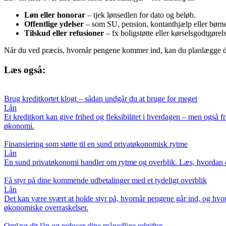
Løn eller honorar
– tjek lønsedlen for dato og beløb.
Offentlige ydelser
– som SU, pension, kontanthjælp eller børn
Tilskud eller refusioner
– fx boligstøtte eller kørselsgodtgørels
Når du ved præcis, hvornår pengene kommer ind, kan du planlægge dine b
Læs også:
Brug kreditkortet klogt – sådan undgår du at bruge for meget
Lån
Et kreditkort kan give frihed og fleksibilitet i hverdagen – men også 
økonomi.
Finansiering som støtte til en sund privatøkonomisk rytme
Lån
En sund privatøkonomi handler om rytme og overblik. Læs, hvordan du 
Få styr på dine kommende udbetalinger med et tydeligt overblik
Lån
Det kan være svært at holde styr på, hvornår pengene går ind, og hvor
økonomiske overraskelser.
Omlæg dit lån og reducer dine månedlige udgifter