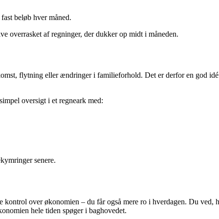
t fast beløb hver måned.
ive overrasket af regninger, der dukker op midt i måneden.
st, flytning eller ændringer i familieforhold. Det er derfor en god idé
simpel oversigt i et regneark med:
ekymringer senere.
re kontrol over økonomien – du får også mere ro i hverdagen. Du ved, 
 økonomien hele tiden spøger i baghovedet.