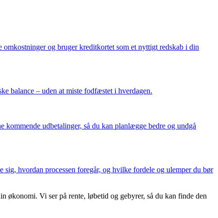
e omkostninger og bruger kreditkortet som et nyttigt redskab i din
ke balance – uden at miste fodfæstet i hverdagen.
i dine kommende udbetalinger, så du kan planlægge bedre og undgå
ale sig, hvordan processen foregår, og hvilke fordele og ulemper du bør
n økonomi. Vi ser på rente, løbetid og gebyrer, så du kan finde den