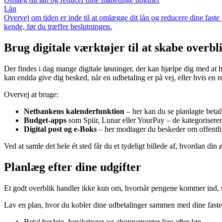
Lån
Overvej om tiden er inde til at omlægge dit lån og reducere dine faste
kende, før du træffer beslutningen.
Brug digitale værktøjer til at skabe overbl
Der findes i dag mange digitale løsninger, der kan hjælpe dig med at 
kan endda give dig besked, når en udbetaling er på vej, eller hvis en 
Overvej at bruge:
Netbankens kalenderfunktion
– her kan du se planlagte betal
Budget-apps
som Spiir, Lunar eller YourPay – de kategoriserer
Digital post og e-Boks
– her modtager du beskeder om offentlig
Ved at samle det hele ét sted får du et tydeligt billede af, hvordan 
Planlæg efter dine udgifter
Et godt overblik handler ikke kun om, hvornår pengene kommer ind, m
Lav en plan, hvor du kobler dine udbetalinger sammen med dine faste
Betal husleje, forsikringer og abonnementer lige efter løn.