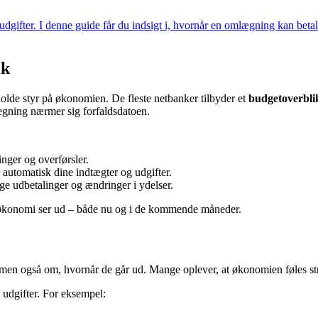
 udgifter. I denne guide får du indsigt i, hvornår en omlægning kan bet
ik
holde styr på økonomien. De fleste netbanker tilbyder et
budgetoverbli
regning nærmer sig forfaldsdatoen.
inger og overførsler.
 automatisk dine indtægter og udgifter.
e udbetalinger og ændringer i ydelser.
din økonomi ser ud – både nu og i de kommende måneder.
en også om, hvornår de går ud. Mange oplever, at økonomien føles stram
 udgifter. For eksempel: