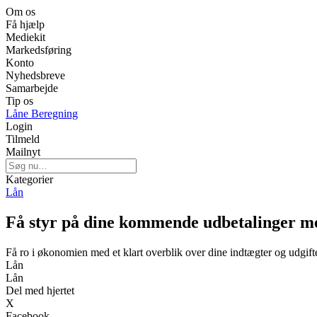
Om os
Få hjælp
Mediekit
Markedsføring
Konto
Nyhedsbreve
Samarbejde
Tip os
Låne Beregning
Login
Tilmeld
Mailnyt
Kategorier
Lån
Få styr på dine kommende udbetalinger med
Få ro i økonomien med et klart overblik over dine indtægter og udgift
Lån
Lån
Del med hjertet
X
Facebook