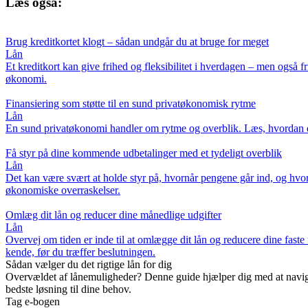
Læs også:
Brug kreditkortet klogt – sådan undgår du at bruge for meget
Lån
Et kreditkort kan give frihed og fleksibilitet i hverdagen – men også 
økonomi.
Finansiering som støtte til en sund privatøkonomisk rytme
Lån
En sund privatøkonomi handler om rytme og overblik. Læs, hvordan du 
Få styr på dine kommende udbetalinger med et tydeligt overblik
Lån
Det kan være svært at holde styr på, hvornår pengene går ind, og hvor
økonomiske overraskelser.
Omlæg dit lån og reducer dine månedlige udgifter
Lån
Overvej om tiden er inde til at omlægge dit lån og reducere dine faste
kende, før du træffer beslutningen.
Sådan vælger du det rigtige lån for dig
Overvældet af lånemuligheder? Denne guide hjælper dig med at naviger
bedste løsning til dine behov.
Tag e-bogen