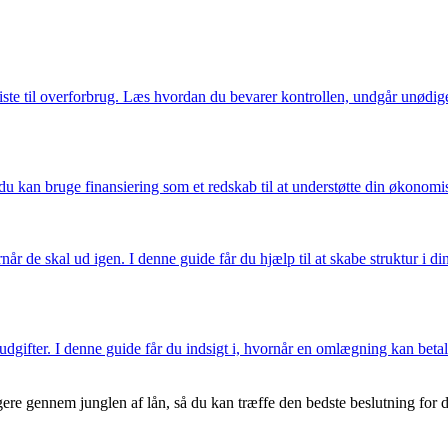
friste til overforbrug. Læs hvordan du bevarer kontrollen, undgår unødig
kan bruge finansiering som et redskab til at understøtte din økonomis
når de skal ud igen. I denne guide får du hjælp til at skabe struktur 
 udgifter. I denne guide får du indsigt i, hvornår en omlægning kan bet
e gennem junglen af lån, så du kan træffe den bedste beslutning for di