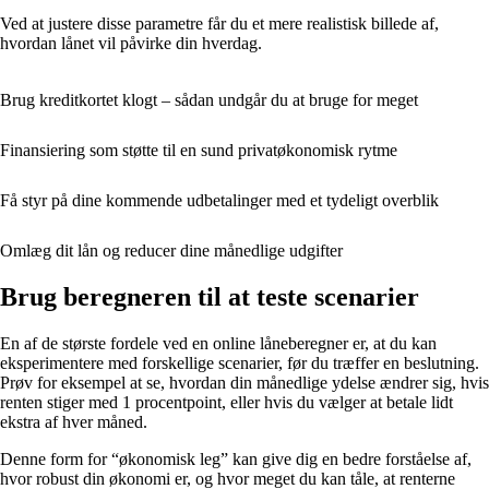
Ved at justere disse parametre får du et mere realistisk billede af,
hvordan lånet vil påvirke din hverdag.
Brug kreditkortet klogt – sådan undgår du at bruge for meget
Finansiering som støtte til en sund privatøkonomisk rytme
Få styr på dine kommende udbetalinger med et tydeligt overblik
Omlæg dit lån og reducer dine månedlige udgifter
Brug beregneren til at teste scenarier
En af de største fordele ved en online låneberegner er, at du kan
eksperimentere med forskellige scenarier, før du træffer en beslutning.
Prøv for eksempel at se, hvordan din månedlige ydelse ændrer sig, hvis
renten stiger med 1 procentpoint, eller hvis du vælger at betale lidt
ekstra af hver måned.
Denne form for “økonomisk leg” kan give dig en bedre forståelse af,
hvor robust din økonomi er, og hvor meget du kan tåle, at renterne