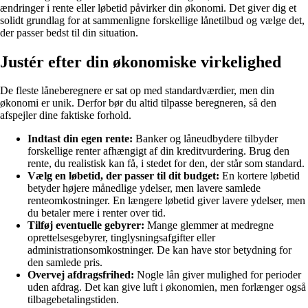
ændringer i rente eller løbetid påvirker din økonomi. Det giver dig et
solidt grundlag for at sammenligne forskellige lånetilbud og vælge det,
der passer bedst til din situation.
Justér efter din økonomiske virkelighed
De fleste låneberegnere er sat op med standardværdier, men din
økonomi er unik. Derfor bør du altid tilpasse beregneren, så den
afspejler dine faktiske forhold.
Indtast din egen rente:
Banker og låneudbydere tilbyder
forskellige renter afhængigt af din kreditvurdering. Brug den
rente, du realistisk kan få, i stedet for den, der står som standard.
Vælg en løbetid, der passer til dit budget:
En kortere løbetid
betyder højere månedlige ydelser, men lavere samlede
renteomkostninger. En længere løbetid giver lavere ydelser, men
du betaler mere i renter over tid.
Tilføj eventuelle gebyrer:
Mange glemmer at medregne
oprettelsesgebyrer, tinglysningsafgifter eller
administrationsomkostninger. De kan have stor betydning for
den samlede pris.
Overvej afdragsfrihed:
Nogle lån giver mulighed for perioder
uden afdrag. Det kan give luft i økonomien, men forlænger også
tilbagebetalingstiden.