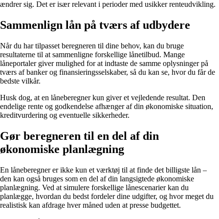
ændrer sig. Det er især relevant i perioder med usikker renteudvikling.
Sammenlign lån på tværs af udbydere
Når du har tilpasset beregneren til dine behov, kan du bruge
resultaterne til at sammenligne forskellige lånetilbud. Mange
låneportaler giver mulighed for at indtaste de samme oplysninger på
tværs af banker og finansieringsselskaber, så du kan se, hvor du får de
bedste vilkår.
Husk dog, at en låneberegner kun giver et vejledende resultat. Den
endelige rente og godkendelse afhænger af din økonomiske situation,
kreditvurdering og eventuelle sikkerheder.
Gør beregneren til en del af din
økonomiske planlægning
En låneberegner er ikke kun et værktøj til at finde det billigste lån –
den kan også bruges som en del af din langsigtede økonomiske
planlægning. Ved at simulere forskellige lånescenarier kan du
planlægge, hvordan du bedst fordeler dine udgifter, og hvor meget du
realistisk kan afdrage hver måned uden at presse budgettet.