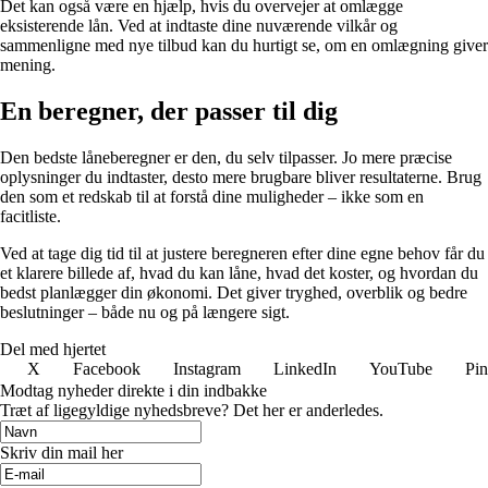
Det kan også være en hjælp, hvis du overvejer at omlægge
eksisterende lån. Ved at indtaste dine nuværende vilkår og
sammenligne med nye tilbud kan du hurtigt se, om en omlægning giver
mening.
En beregner, der passer til dig
Den bedste låneberegner er den, du selv tilpasser. Jo mere præcise
oplysninger du indtaster, desto mere brugbare bliver resultaterne. Brug
den som et redskab til at forstå dine muligheder – ikke som en
facitliste.
Ved at tage dig tid til at justere beregneren efter dine egne behov får du
et klarere billede af, hvad du kan låne, hvad det koster, og hvordan du
bedst planlægger din økonomi. Det giver tryghed, overblik og bedre
beslutninger – både nu og på længere sigt.
Del med hjertet
X
Facebook
Instagram
LinkedIn
YouTube
Pin
Modtag nyheder direkte i din indbakke
Træt af ligegyldige nyhedsbreve? Det her er anderledes.
Skriv din mail her