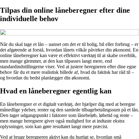
Tilpas din online låneberegner efter dine
individuelle behov
Når du skal tage et lån – uanset om det er til bolig, bil eller forbrug – er
det afgørende at forstå, hvordan lånets vilkår påvirker din økonomi. En
online låneberegner kan være et effektivt værktøj til at skabe overblik,
men mange glemmer, at den kan tilpasses langt mere, end
standardindstillingerne viser. Ved at justere beregneren efter dine egne
behov får du et mere realistisk billede af, hvad du faktisk har råd til –
og hvordan du bedst planlægger din økonomi.
Hvad en låneberegner egentlig kan
En låneberegner er et digitalt værktøj, der hjælper dig med at beregne
månedlige ydelser, renter og den samlede tilbagebetalingssum på et lån.
Den tager udgangspunkt i faktorer som lånebeløb, løbetid og rente –
men mange beregnere giver også mulighed for at indtaste ekstra
oplysninger, som kan gøre resultatet langt mere præcist.
Ved at bruge beregneren aktivt kan du hurtigt se, hvordan små