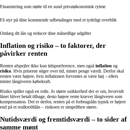
Finansiering som støtte til en sund privatøkonomisk rytme
Få styr på dine kommende udbetalinger med et tydeligt overblik
Omlæg dit lån og reducer dine månedlige udgifter
Inflation og risiko – to faktorer, der
påvirker renten
Renten afspejler ikke kun tidspræference, men også
inflation
og
risiko
. Hvis priserne stiger over tid, mister penge værdi. Derfor skal
renten være højere, hvis inflationen forventes at være høj – ellers
mister långiveren købekraft.
Risiko spiller også en rolle. Jo større usikkerhed der er om, hvorvidt
lånet bliver betalt tilbage, desto højere rente kræver långiveren som
kompensation. Det er derfor, renten på et forbrugslån typisk er højere
end på et realkreditlån – risikoen er simpelthen større.
Nutidsværdi og fremtidsværdi – to sider af
samme mønt