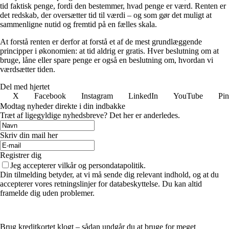
tid faktisk penge, fordi den bestemmer, hvad penge er værd. Renten er
det redskab, der oversætter tid til værdi – og som gør det muligt at
sammenligne nutid og fremtid på en fælles skala.
At forstå renten er derfor at forstå et af de mest grundlæggende
principper i økonomien: at tid aldrig er gratis. Hver beslutning om at
bruge, låne eller spare penge er også en beslutning om, hvordan vi
værdsætter tiden.
Del med hjertet
X
Facebook
Instagram
LinkedIn
YouTube
Pin
Modtag nyheder direkte i din indbakke
Træt af ligegyldige nyhedsbreve? Det her er anderledes.
Skriv din mail her
Registrer dig
Jeg accepterer vilkår og persondatapolitik.
Din tilmelding betyder, at vi må sende dig relevant indhold, og at du
accepterer vores retningslinjer for databeskyttelse. Du kan altid
framelde dig uden problemer.
Brug kreditkortet klogt – sådan undgår du at bruge for meget