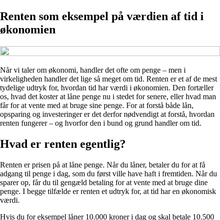
Renten som eksempel på værdien af tid i
økonomien
Når vi taler om økonomi, handler det ofte om penge – men i
virkeligheden handler det lige så meget om tid. Renten er et af de mest
tydelige udtryk for, hvordan tid har værdi i økonomien. Den fortæller
os, hvad det koster at låne penge nu i stedet for senere, eller hvad man
får for at vente med at bruge sine penge. For at forstå både lån,
opsparing og investeringer er det derfor nødvendigt at forstå, hvordan
renten fungerer – og hvorfor den i bund og grund handler om tid.
Hvad er renten egentlig?
Renten er prisen på at låne penge. Når du låner, betaler du for at få
adgang til penge i dag, som du først ville have haft i fremtiden. Når du
sparer op, får du til gengæld betaling for at vente med at bruge dine
penge. I begge tilfælde er renten et udtryk for, at tid har en økonomisk
værdi.
Hvis du for eksempel låner 10.000 kroner i dag og skal betale 10.500