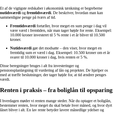
Et af de vigtigste redskaber i økonomisk tænkning er begreberne
nutidsværdi
og
fremtidsværdi
. De beskriver, hvordan man kan
sammenligne penge på tværs af tid.
Fremtidsværdi
fortæller, hvor meget en sum penge i dag vil
være værd i fremtiden, når man tager højde for rente. Eksempel:
10.000 kroner investeret til 5 % rente i et år bliver til 10.500
kroner.
Nutidsværdi
gør det modsatte – den viser, hvor meget en
fremtidig sum er værd i dag. Eksempel: 10.500 kroner om et år
svarer til 10.000 kroner i dag, hvis renten er 5 %.
Disse beregninger bruges i alt fra investeringer og
pensionsplanlægning til vurdering af lån og projekter. De hjælper os
med at træffe beslutninger, der tager højde for, at tid ændrer penges
værdi.
Renten i praksis – fra boliglån til opsparing
I hverdagen møder vi renten mange steder. Når du optager et boliglån,
bestemmer renten, hvor meget du skal betale hver måned, og hvor dyrt
lånet bliver i alt. En lav rente betyder lavere månedlige ydelser og