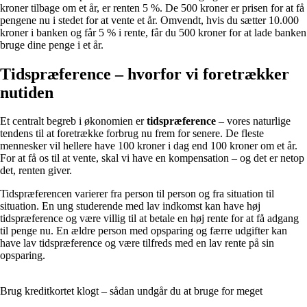
kroner tilbage om et år, er renten 5 %. De 500 kroner er prisen for at få
pengene nu i stedet for at vente et år. Omvendt, hvis du sætter 10.000
kroner i banken og får 5 % i rente, får du 500 kroner for at lade banken
bruge dine penge i et år.
Tidspræference – hvorfor vi foretrækker
nutiden
Et centralt begreb i økonomien er
tidspræference
– vores naturlige
tendens til at foretrække forbrug nu frem for senere. De fleste
mennesker vil hellere have 100 kroner i dag end 100 kroner om et år.
For at få os til at vente, skal vi have en kompensation – og det er netop
det, renten giver.
Tidspræferencen varierer fra person til person og fra situation til
situation. En ung studerende med lav indkomst kan have høj
tidspræference og være villig til at betale en høj rente for at få adgang
til penge nu. En ældre person med opsparing og færre udgifter kan
have lav tidspræference og være tilfreds med en lav rente på sin
opsparing.
Brug kreditkortet klogt – sådan undgår du at bruge for meget