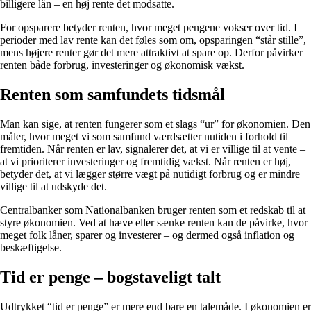
billigere lån – en høj rente det modsatte.
For opsparere betyder renten, hvor meget pengene vokser over tid. I
perioder med lav rente kan det føles som om, opsparingen “står stille”,
mens højere renter gør det mere attraktivt at spare op. Derfor påvirker
renten både forbrug, investeringer og økonomisk vækst.
Renten som samfundets tidsmål
Man kan sige, at renten fungerer som et slags “ur” for økonomien. Den
måler, hvor meget vi som samfund værdsætter nutiden i forhold til
fremtiden. Når renten er lav, signalerer det, at vi er villige til at vente –
at vi prioriterer investeringer og fremtidig vækst. Når renten er høj,
betyder det, at vi lægger større vægt på nutidigt forbrug og er mindre
villige til at udskyde det.
Centralbanker som Nationalbanken bruger renten som et redskab til at
styre økonomien. Ved at hæve eller sænke renten kan de påvirke, hvor
meget folk låner, sparer og investerer – og dermed også inflation og
beskæftigelse.
Tid er penge – bogstaveligt talt
Udtrykket “tid er penge” er mere end bare en talemåde. I økonomien er